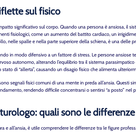
flette sul fisico
patto significativo sul corpo. Quando una persona è ansiosa, il si
menti fisiologici, come un aumento del battito cardiaco, un irrigidime
, nelle spalle e nella parte superiore della schiena, è una delle pri
ndo in modo difensivo a un fattore di stress. Le persone ansiose 
rvoso autonomo, alterando l’equilibrio tra il sistema parasimpatico 
stato di “allerta”, causando un disagio fisico che alimenta ulterio
sono segnali fisici comuni di una mente in preda all’ansia. Questi s
damento, rendendo difficile concentrarsi o sentirsi “a posto” nel p
turologo: quali sono le differenze
ura e all’ansia, è utile comprendere le differenze tra le figure prof