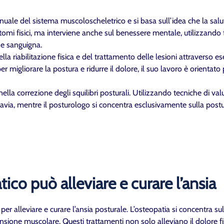
nuale del sistema muscoloscheletrico e si basa sull’idea che la salut
intomi fisici, ma interviene anche sul benessere mentale, utilizzand
one sanguigna.
ella riabilitazione fisica e del trattamento delle lesioni attraverso e
r migliorare la postura e ridurre il dolore, il suo lavoro è orientato 
e nella correzione degli squilibri posturali. Utilizzando tecniche di v
ttavia, mentre il posturologo si concentra esclusivamente sulla postu
o può alleviare e curare l’ansia
alleviare e curare l’ansia posturale. L’osteopatia si concentra sul r
ensione muscolare. Questi trattamenti non solo alleviano il dolore f