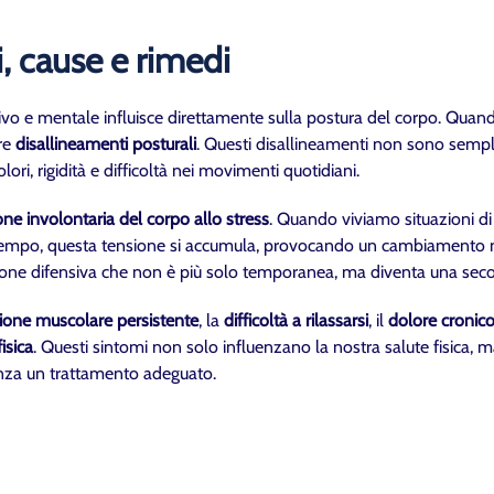
i, cause e rimedi
ivo e mentale influisce direttamente sulla postura del corpo. Quan
re
disallineamenti posturali
. Questi disallineamenti non sono sempli
lori, rigidità e difficoltà nei movimenti quotidiani.
one involontaria del corpo allo stress
. Quando viviamo situazioni di 
l tempo, questa tensione si accumula, provocando un cambiamento ne
osizione difensiva che non è più solo temporanea, ma diventa una sec
ione muscolare persistente
, la
difficoltà a rilassarsi
, il
dolore cronic
fisica
. Questi sintomi non solo influenzano la nostra salute fisica, 
senza un trattamento adeguato.